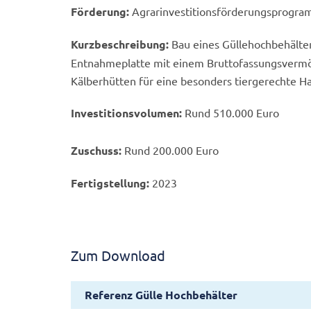
Förderung:
Agrarinvestitionsförderungsprogr
Kurzbeschreibung:
Bau eines Güllehochbehälte
Entnahmeplatte mit einem Bruttofassungsvermö
Kälberhütten für eine besonders tiergerechte Ha
Investitionsvolumen:
Rund 510.000 Euro
Zuschuss:
Rund 200.000 Euro
3 von 4
Kneese 2
Fertigstellung:
2023
© LGMV
Zum Download
Referenz Gülle Hochbehälter