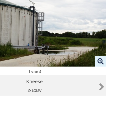
1 von 4
Kneese
ide
Nächster Slide
© LGMV