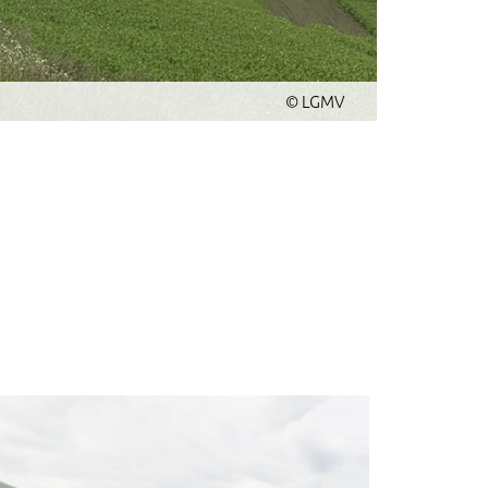
© LGMV