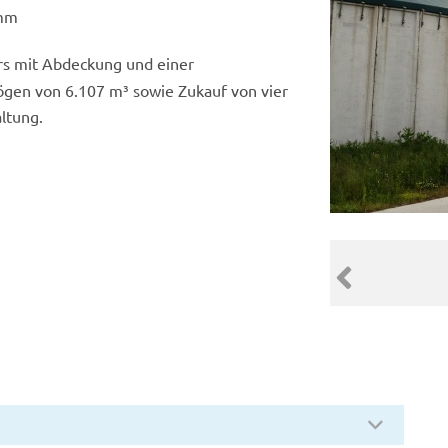
amm
rs mit Abdeckung und einer
gen von 6.107 m³ sowie Zukauf von vier
ltung.
4 von 4
Kneese 4 Kälberhütten
Vorheriger Sl
© LGMV