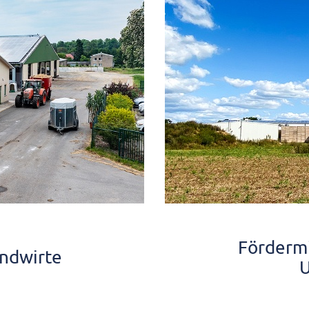
Fördermi
andwirte