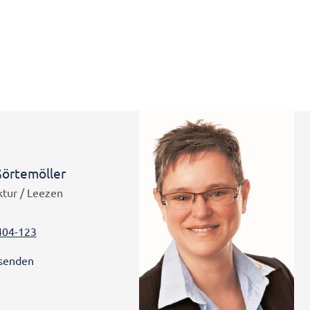
Görtemöller
ktur / Leezen
404-123
 senden