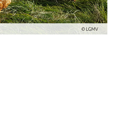
© LGMV