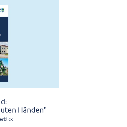
d:
n guten Händen"
rblick