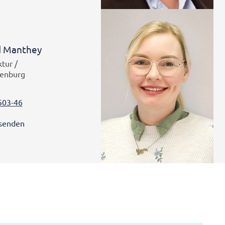
 Manthey
tur /
enburg
503-46
 senden