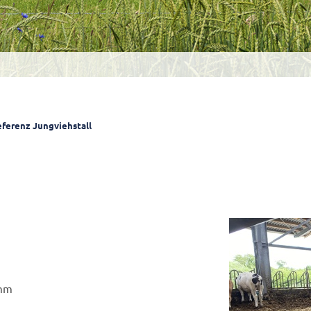
ferenz Jungviehstall
amm