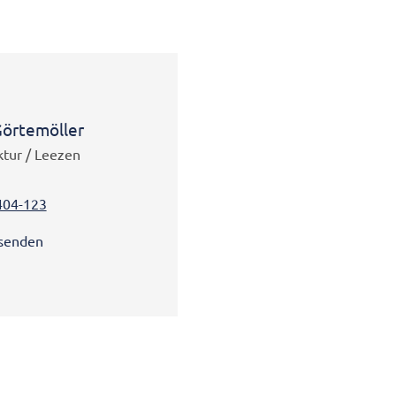
Görtemöller
ktur / Leezen
404-123
 senden