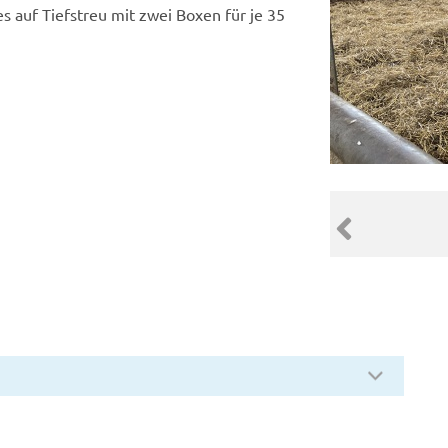
 auf Tiefstreu mit zwei Boxen für je 35
10 von 10
Jungviehstall 9
Vorheriger Sl
© LGMV