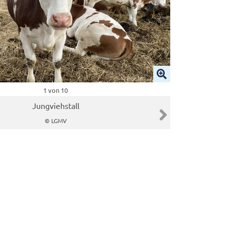
1 von 10
Jungviehstall
ide
Nächster Slide
© LGMV