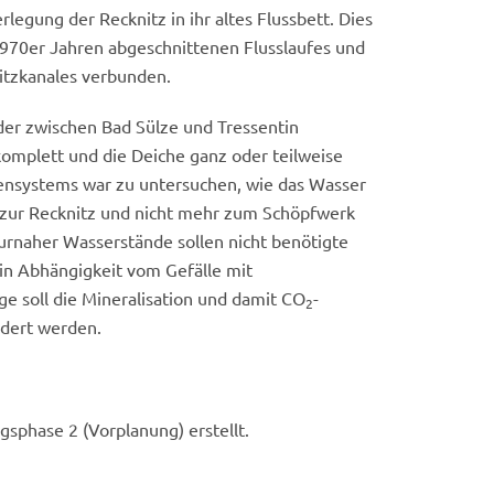
rlegung der Recknitz in ihr altes Flussbett. Dies
1970er Jahren abgeschnittenen Flusslaufes und
itzkanales verbunden.
der zwischen Bad Sülze und Tressentin
omplett und die Deiche ganz oder teilweise
bensystems war zu untersuchen, wie das Wasser
zur Recknitz und nicht mehr zum Schöpfwerk
urnaher Wasserstände sollen nicht benötigte
3 von 3
 in Abhängigkeit vom Gefälle mit
Recknitz 20250807_100526
e soll die Mineralisation und damit CO
-
2
© LGMV
ndert werden.
gsphase 2 (Vorplanung) erstellt.