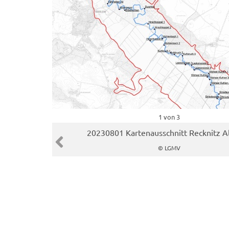
1 von 3
20230801 Kartenausschnitt Recknitz Al
Vorheriger Slide
© LGMV