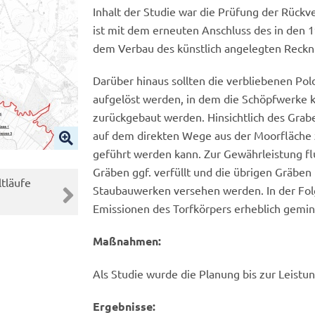
Inhalt der Studie war die Prüfung der Rückve
ist mit dem erneuten Anschluss des in den 
dem Verbau des künstlich angelegten Reckn
Darüber hinaus sollten die verbliebenen Pol
aufgelöst werden, in dem die Schöpfwerke k
zurückgebaut werden. Hinsichtlich des Gra
auf dem direkten Wege aus der Moorfläche 
geführt werden kann. Zur Gewährleistung fl
2 von 3
Gräben ggf. verfüllt und die übrigen Gräben
tläufe
Recknitz 20190325_151625
Nächster Slide
Staubauwerken versehen werden. In der Folg
© LGMV
Emissionen des Torfkörpers erheblich gemi
Maßnahmen:
Als Studie wurde die Planung bis zur Leistun
Ergebnisse: