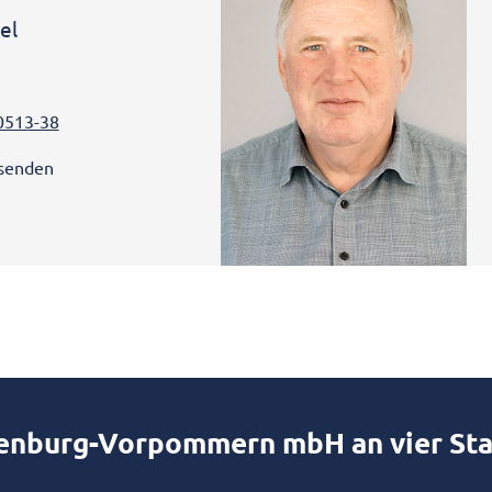
el
0513-38
 senden
lenburg-Vorpommern mbH an vier St