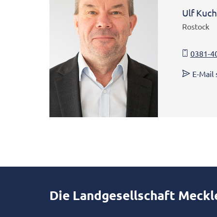
Ulf Kuch
Rostock
0381-4
E-Mail
Die Landgesellschaft Meck