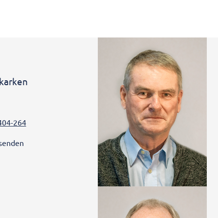
nkarken
404-264
 senden